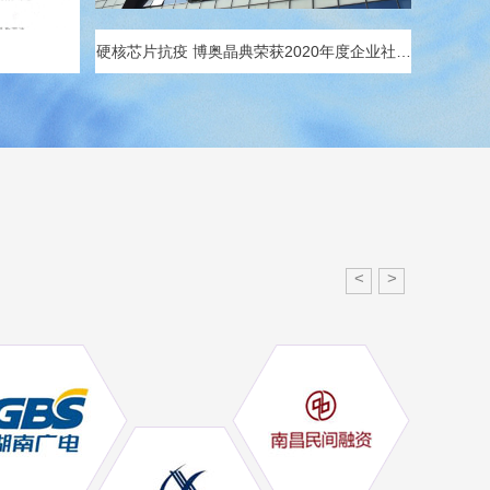
硬核芯片抗疫 博奥晶典荣获2020年度企业社会
责任先锋奖
<
>