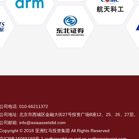
公司电话: 010-66211372
公司地址: 北京市西城区金融大街27号投资广场B座12、25、26、27层。
公司邮箱: info@asiaassetsltd.com
Copyright © 2018 亚洲红马投资集团 All Rights Reserved
京ICP备16066193号-1
redhorseltd.cn,red,cn,redhorseinvest.com