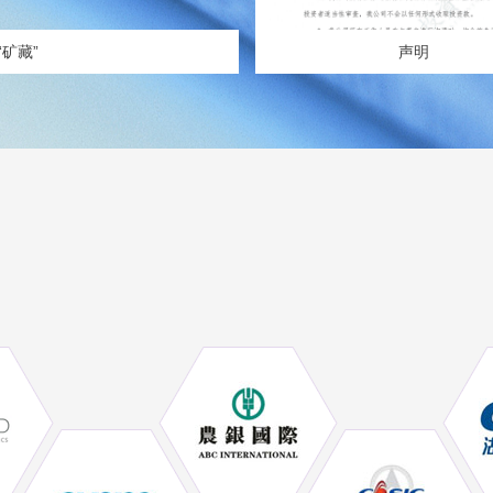
矿藏”
声明