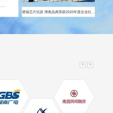
硬核芯片抗疫 博奥晶典荣获2020年度企业社会
责任先锋奖
<
>